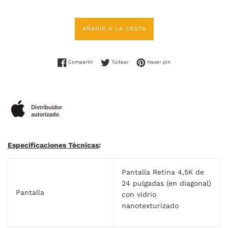
AÑADIR A LA CESTA
Compartir en Facebook
Tuitear en Twitter
Pinear en Pinterest
Compartir
Tuitear
Hacer pin
Especificaciones Técnicas
:
Pantalla Retina 4,5K de
24 pulgadas (en diagonal)
Pantalla
con vidrio
nanotexturizado