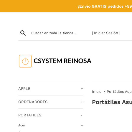
Ir
¡Envío GRATIS pedidos +59
directamente
al
contenido
| Iniciar Sesión |
APPLE
+
›
Inicio
Portátiles Asu
Portátiles As
ORDENADORES
+
PORTATILES
-
Acer
+