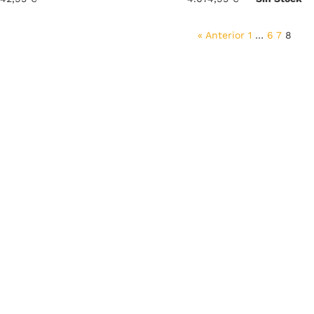
itual
habitual
« Anterior
1
…
6
7
8