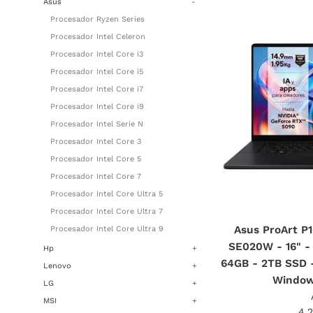
Asus
-
Procesador Ryzen Series
Procesador Intel Celeron
Procesador Intel Core i3
Procesador Intel Core i5
Procesador Intel Core i7
Procesador Intel Core i9
Procesador Intel Serie N
Procesador Intel Core 3
Procesador Intel Core 5
Procesador Intel Core 7
Procesador Intel Core Ultra 5
Procesador Intel Core Ultra 7
Asus ProArt 
Procesador Intel Core Ultra 9
SE020W - 16" - 
Hp
+
64GB - 2TB SSD 
Lenovo
+
Windows
LG
+
MSI
+
Pre
4.