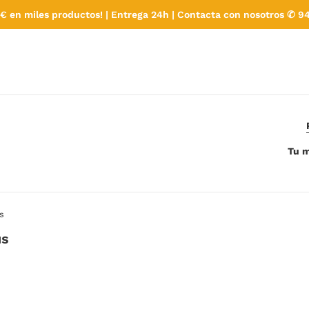
€ en miles productos! | Entrega 24h | Contacta con nosotros ✆ 94
Tu m
s
us