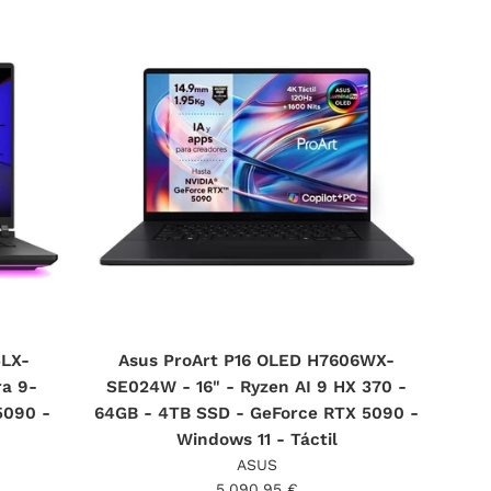
5LX-
Asus ProArt P16 OLED H7606WX-
ra 9-
SE024W - 16" - Ryzen AI 9 HX 370 -
5090 -
64GB - 4TB SSD - GeForce RTX 5090 -
Windows 11 - Táctil
ASUS
Precio
5.090,95 €