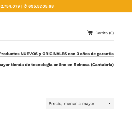
2.754.079 | ✆ 695.57.05.68
Carrito (
0
)
Productos NUEVOS y ORIGINALES con 3 años de garantía
ayor tienda de tecnología online en Reinosa (Cantabria)
Ordenar
por