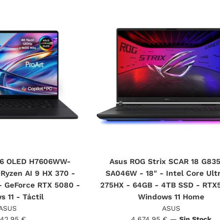
P16 OLED H7606WW-
Asus ROG Strix SCAR 18 G83
Ryzen AI 9 HX 370 -
SA046W - 18" - Intel Core Ult
- GeForce RTX 5080 -
275HX - 64GB - 4TB SSD - RTX
 11 - Táctil
Windows 11 Home
ASUS
ASUS
cio
Precio
242,95 €
4.674,95 €
—
Sin Stock