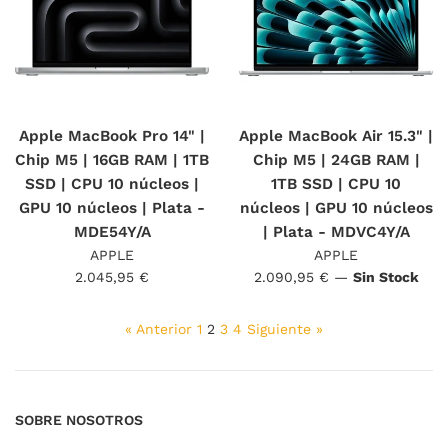
Apple MacBook Pro 14" |
Apple MacBook Air 15.3" |
Chip M5 | 16GB RAM | 1TB
Chip M5 | 24GB RAM |
SSD | CPU 10 núcleos |
1TB SSD | CPU 10
GPU 10 núcleos | Plata -
núcleos | GPU 10 núcleos
MDE54Y/A
| Plata - MDVC4Y/A
APPLE
APPLE
Precio
Precio
2.045,95 €
2.090,95 €
—
Sin Stock
habitual
habitual
« Anterior
1
2
3
4
Siguiente »
SOBRE NOSOTROS