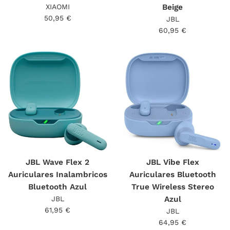
XIAOMI
Beige
Precio
50,95 €
JBL
habitual
Precio
60,95 €
habitual
JBL Wave Flex 2
JBL Vibe Flex
Auriculares Inalambricos
Auriculares Bluetooth
Bluetooth Azul
True Wireless Stereo
JBL
Azul
Precio
61,95 €
JBL
habitual
Precio
64,95 €