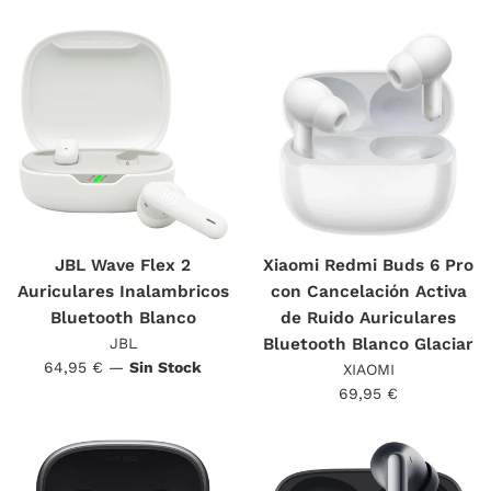
habitual
JBL Wave Flex 2
Xiaomi Redmi Buds 6 Pro
Auriculares Inalambricos
con Cancelación Activa
Bluetooth Blanco
de Ruido Auriculares
JBL
Bluetooth Blanco Glaciar
Precio
64,95 €
—
Sin Stock
XIAOMI
habitual
Precio
69,95 €
habitual