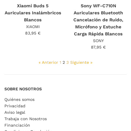
Xiaomi Buds 5
Sony WF-C710N
Auriculares Inalámbricos
Auriculares Bluetooth
Blancos
Cancelación de Ruido,
XIAOMI
Micrófono y Estuche
Precio
83,95 €
Carga Rápida Blancos
habitual
SONY
Precio
87,95 €
habitual
« Anterior
1
2
3
Siguiente »
SOBRE NOSOTROS
Quiénes somos
Privacidad
Aviso legal
Trabaja con Nosotros
Financiación